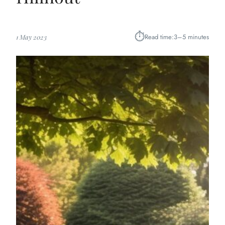
⏱︎
Read time:
3–5 minutes
1 May 2023