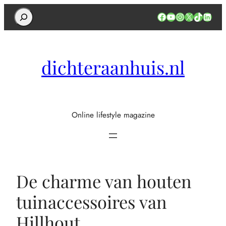
Search
Facebook
YouTube
Instagram
X
TikTok
Linked
dichteraanhuis.nl
Online lifestyle magazine
De charme van houten
tuinaccessoires van
Hillhout