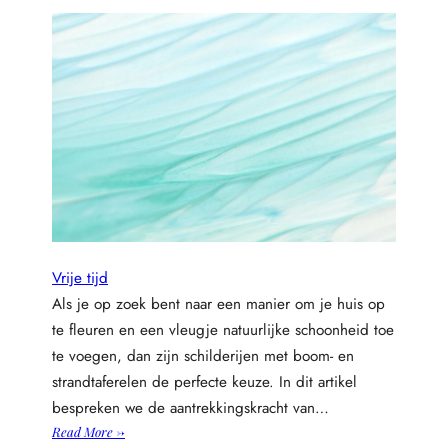
n
d
e
b
a
l
l
e
n
i
n
r
Vrije tijd
a
c
Als je op zoek bent naar een manier om je huis op
k
te fleuren en een vleugje natuurlijke schoonheid toe
e
te voegen, dan zijn schilderijen met boom- en
t
strandtaferelen de perfecte keuze. In dit artikel
s
bespreken we de aantrekkingskracht van…
p
:
Read More →
o