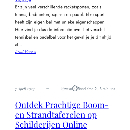
Er zijn veel verschillende racketsporten, zoals
tennis, badminton, squash en padel. Elke sport
heeft zijn eigen bal met unieke eigenschappen.
Hier vind je dus de informatie over het verschil
tennisbal en padelbal voor het geval je je dit altijd
al…
:
Read More →
D
e
v
e
r
⏱︎
Read time:
2–3 minutes
7 April 2023
Zsuzsu
s
c
Ontdek Prachtige Boom-
h
i
en Strandtaferelen op
l
Schilderijen Online
l
e