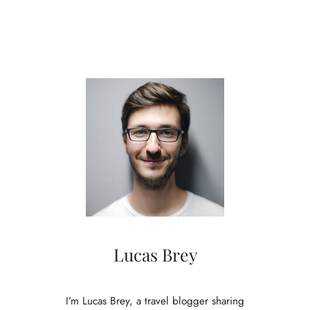
O
r
n
t
t
d
e
k
P
r
a
c
h
t
i
g
e
B
o
Lucas Brey
o
m
-
I’m Lucas Brey, a travel blogger sharing
e