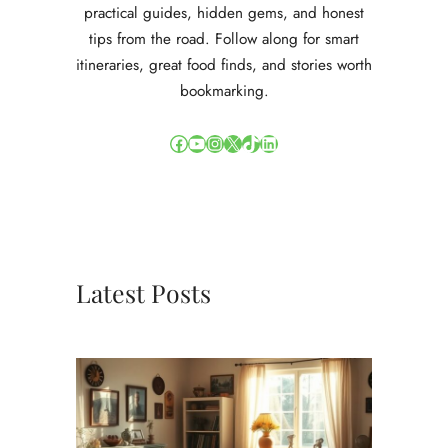
practical guides, hidden gems, and honest
n
tips from the road. Follow along for smart
S
itineraries, great food finds, and stories worth
t
r
bookmarking.
a
n
Facebook
YouTube
Instagram
X
TikTok
LinkedIn
d
t
a
f
e
r
e
Latest Posts
l
e
n
o
p
S
c