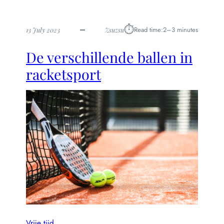
⏱︎
Read time:
2–3 minutes
13 July 2023
Zsuzsu
De verschillende ballen in
racketsport
Vrije tijd