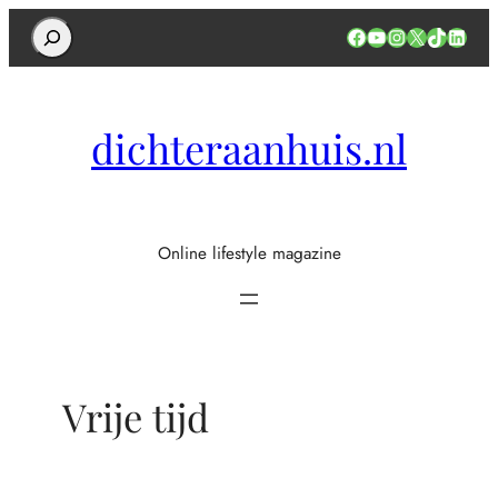
Search
Facebook
YouTube
Instagram
X
TikTok
Linked
dichteraanhuis.nl
Online lifestyle magazine
Vrije tijd