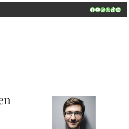
Facebook
YouTube
Instagram
X
TikTok
Linked
 en