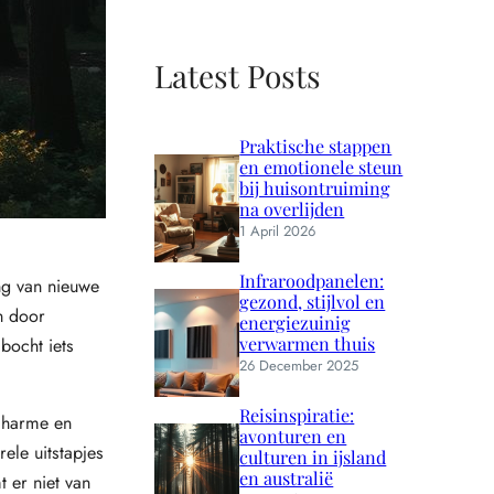
Latest Posts
Praktische stappen
en emotionele steun
bij huisontruiming
na overlijden
1 April 2026
Infraroodpanelen:
ng van nieuwe
gezond, stijlvol en
n door
energiezuinig
verwarmen thuis
bocht iets
26 December 2025
Reisinspiratie:
 charme en
avonturen en
ele uitstapjes
culturen in ijsland
en australië
t er niet van