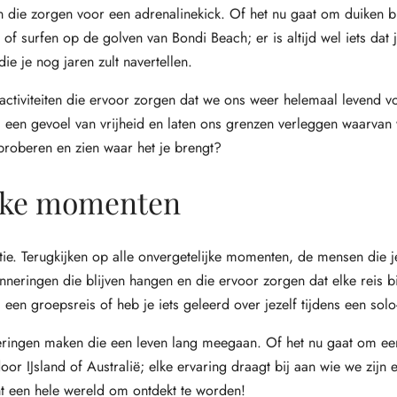
en die zorgen voor een adrenalinekick. Of het nu gaat om duiken b
, of surfen op de golven van Bondi Beach; er is altijd wel iets dat 
e je nog jaren zult navertellen.
ke activiteiten die ervoor zorgen dat we ons weer helemaal levend v
 een gevoel van vrijheid en laten ons grenzen verleggen waarvan 
proberen en zien waar het je brengt?
ijke momenten
ctie. Terugkijken op alle onvergetelijke momenten, de mensen die j
inneringen die blijven hangen en die ervoor zorgen dat elke reis b
een groepsreis of heb je iets geleerd over jezelf tijdens een solo
inneringen maken die een leven lang meegaan. Of het nu gaat om e
or IJsland of Australië; elke ervaring draagt bij aan wie we zijn
ht een hele wereld om ontdekt te worden!