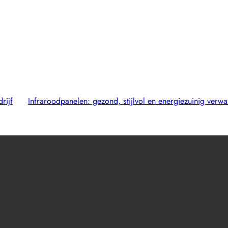
rijf
Infraroodpanelen: gezond, stijlvol en energiezuinig verw