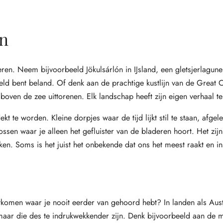
en
eren. Neem bijvoorbeeld Jökulsárlón in IJsland, een gletsjerlagun
wereld bent beland. Of denk aan de prachtige kustlijn van de Great
oven de zee uittorenen. Elk landschap heeft zijn eigen verhaal te 
 te worden. Kleine dorpjes waar de tijd lijkt stil te staan, afgel
ssen waar je alleen het gefluister van de bladeren hoort. Het zij
en. Soms is het juist het onbekende dat ons het meest raakt en in
tkomen waar je nooit eerder van gehoord hebt? In landen als Aust
an, maar die des te indrukwekkender zijn. Denk bijvoorbeeld aan de 