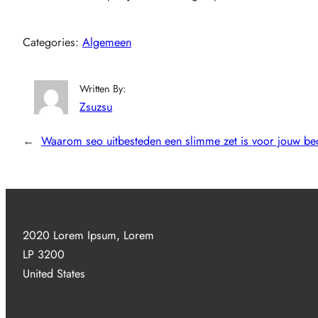
Categories:
Algemeen
Written By:
Zsuzsu
←
Waarom seo uitbesteden een slimme zet is voor jouw bed
2020 Lorem Ipsum, Lorem
LP 3200
United States