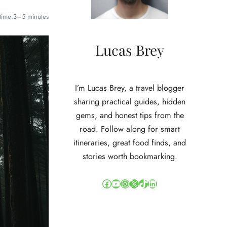
time:
3–5 minutes
Lucas Brey
I’m Lucas Brey, a travel blogger
sharing practical guides, hidden
gems, and honest tips from the
road. Follow along for smart
itineraries, great food finds, and
stories worth bookmarking.
Facebook
YouTube
Instagram
X
TikTok
LinkedIn