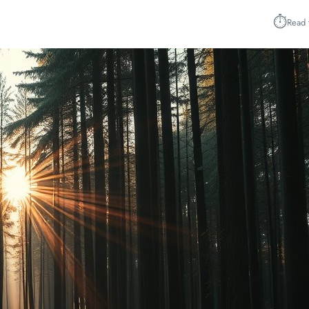
⏱︎
Read 