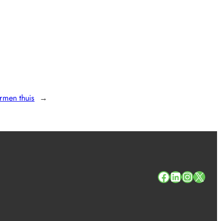
armen thuis
→
#
#
#
#