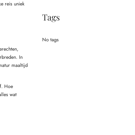
e reis uniek
Tags
No tags
erechten,
rbreden. In
matur maaltijd
lf. Hoe
lles wat