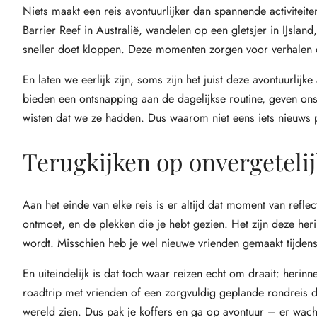
Niets maakt een reis avontuurlijker dan spannende activiteit
Barrier Reef in Australië, wandelen op een gletsjer in IJsland
sneller doet kloppen. Deze momenten zorgen voor verhalen di
En laten we eerlijk zijn, soms zijn het juist deze avontuurlij
bieden een ontsnapping aan de dagelijkse routine, geven ons
wisten dat we ze hadden. Dus waarom niet eens iets nieuws 
Terugkijken op onvergetel
Aan het einde van elke reis is er altijd dat moment van refle
ontmoet, en de plekken die je hebt gezien. Het zijn deze her
wordt. Misschien heb je wel nieuwe vrienden gemaakt tijdens 
En uiteindelijk is dat toch waar reizen echt om draait: her
roadtrip met vrienden of een zorgvuldig geplande rondreis do
wereld zien. Dus pak je koffers en ga op avontuur – er wac