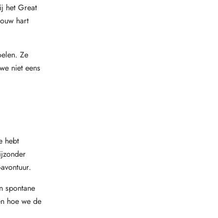
ij het Great
jouw hart
oelen. Ze
we niet eens
e hebt
ijzonder
-avontuur.
en spontane
 en hoe we de