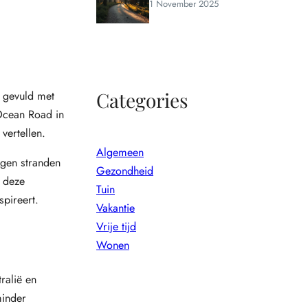
1 November 2025
Categories
e gevuld met
 Ocean Road in
vertellen.
Algemeen
egen stranden
Gezondheid
n deze
Tuin
spireert.
Vakantie
Vrije tijd
Wonen
ralië en
minder