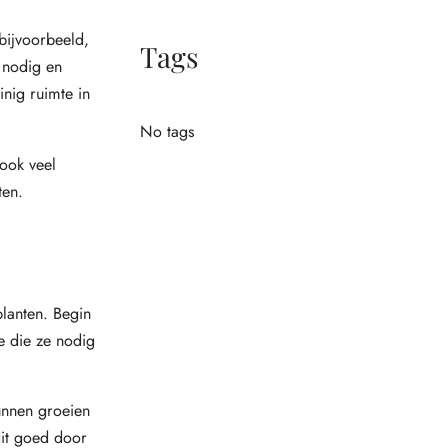
bijvoorbeeld,
Tags
 nodig en
nig ruimte in
No tags
 ook veel
ten.
lanten. Begin
e die ze nodig
unnen groeien
dit goed door