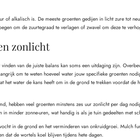
r of alkalisch is. De meeste groenten gedijen in licht zure tot ne
evoegen om de zuurtegraad te verlagen of zwavel om deze te verho
en zonlicht
et vinden van de juiste balans kan soms een uitdaging zijn. Overbe
elangrijk om te weten hoeveel water jouw specifieke groenten nod
t het water de kans heeft om in de grond te trekken voordat de h
emd, hebben veel groenten minstens zes uur zonlicht per dag nod
in minder zonne-uren, wat handig is als je tuin gedeelten met sc
vocht in de grond en het verminderen van onkruidgroei. Mulch fun
en dat de wortels koel blijven tijdens hete dagen.