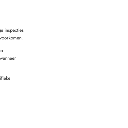
e inspecties
n voorkomen.
un
t wanneer
ifieke