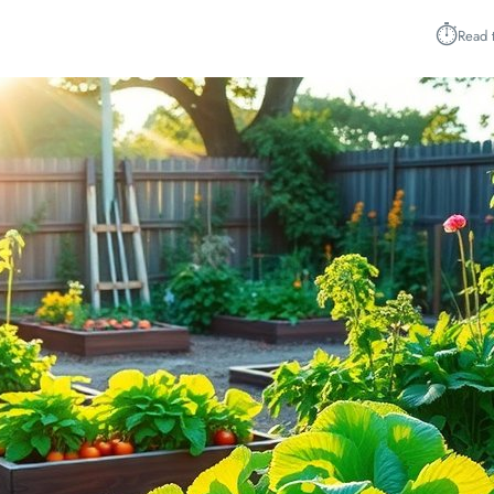
⏱︎
Read 