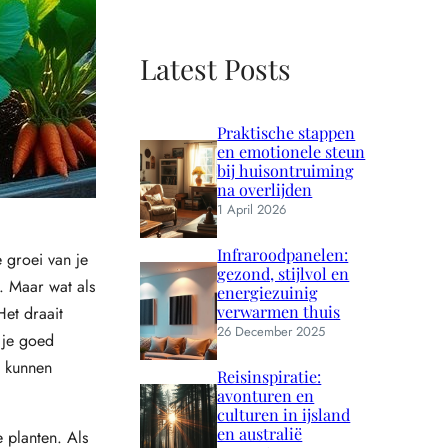
Latest Posts
Praktische stappen
en emotionele steun
bij huisontruiming
na overlijden
1 April 2026
Infraroodpanelen:
 groei van je
gezond, stijlvol en
. Maar wat als
energiezuinig
verwarmen thuis
Het draait
26 December 2025
 je goed
w kunnen
Reisinspiratie:
avonturen en
culturen in ijsland
en australië
 planten. Als