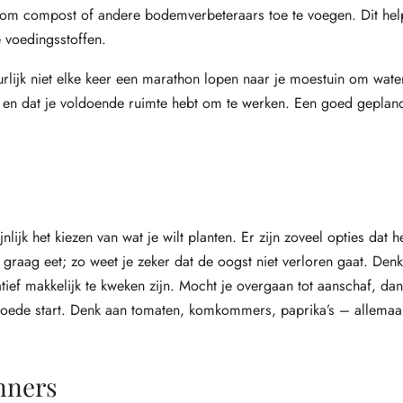
gen om compost of andere bodemverbeteraars toe te voegen. Dit help
 voedingsstoffen.
uurlijk niet elke keer een marathon lopen naar je moestuin om wate
is en dat je voldoende ruimte hebt om te werken. Een goed gepland
lijk het kiezen van wat je wilt planten. Er zijn zoveel opties dat h
e graag eet; zo weet je zeker dat de oogst niet verloren gaat. Den
ief makkelijk te kweken zijn. Mocht je overgaan tot aanschaf, dan
oede start. Denk aan tomaten, komkommers, paprika’s – allemaal
nners