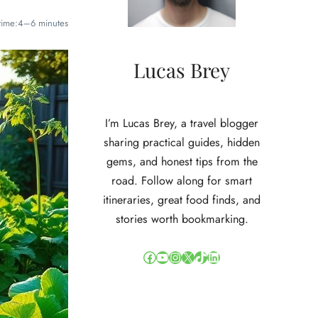
time:
4–6 minutes
Lucas Brey
I’m Lucas Brey, a travel blogger
sharing practical guides, hidden
gems, and honest tips from the
road. Follow along for smart
itineraries, great food finds, and
stories worth bookmarking.
Facebook
YouTube
Instagram
X
TikTok
LinkedIn