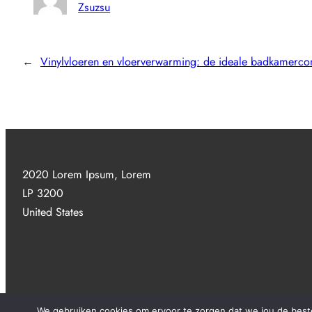
Zsuzsu
←
Vinylvloeren en vloerverwarming: de ideale badkamerco
2020 Lorem Ipsum, Lorem
LP 3200
United States
We gebruiken cookies om ervoor te zorgen dat we jou de beste