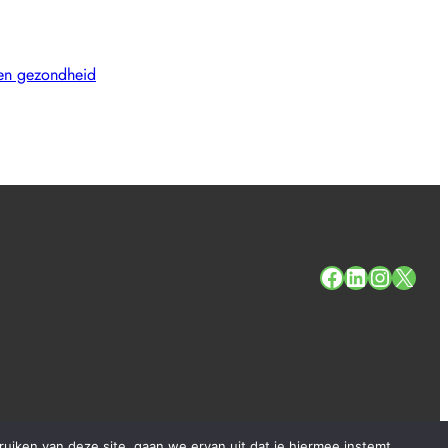
 en gezondheid
#
#
#
#
Copyright 2025. All Rights Reserved.
iken van deze site, gaan we ervan uit dat je hiermee instemt.