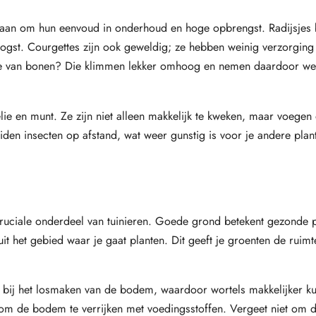
staan om hun eenvoud in onderhoud en hoge opbrengst. Radijsjes 
 oogst. Courgettes zijn ook geweldig; ze hebben weinig verzorging
je van bonen? Die klimmen lekker omhoog en nemen daardoor wei
ie en munt. Ze zijn niet alleen makkelijk te kweken, maar voegen
en insecten op afstand, wat weer gunstig is voor je andere plan
ruciale onderdeel van tuinieren. Goede grond betekent gezonde p
it het gebied waar je gaat planten. Dit geeft je groenten de ruimt
pt bij het losmaken van de bodem, waardoor wortels makkelijker k
om de bodem te verrijken met voedingsstoffen. Vergeet niet om 