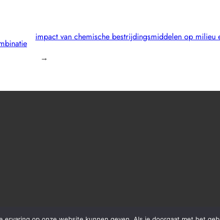
impact van chemische bestrijdingsmiddelen op milieu
mbinatie
→
 ervaring op onze website kunnen geven. Als je doorgaat met het gebru