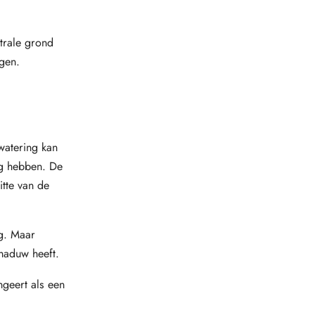
utrale grond
gen.
watering kan
ig hebben. De
itte van de
ig. Maar
haduw heeft.
geert als een