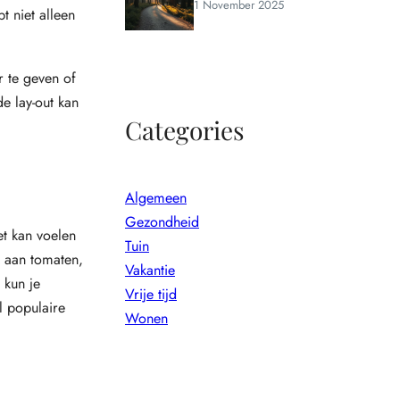
1 November 2025
t niet alleen
r te geven of
e lay-out kan
Categories
Algemeen
Gezondheid
et kan voelen
Tuin
k aan tomaten,
Vakantie
 kun je
Vrije tijd
 populaire
Wonen