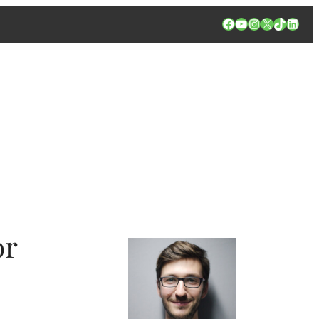
Facebook
YouTube
Instagram
X
TikTok
Linked
or