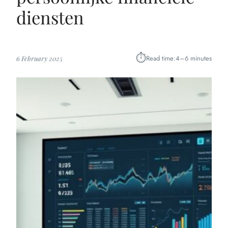
diensten
⏱︎
Read time:
4–6 minutes
6 February 2025