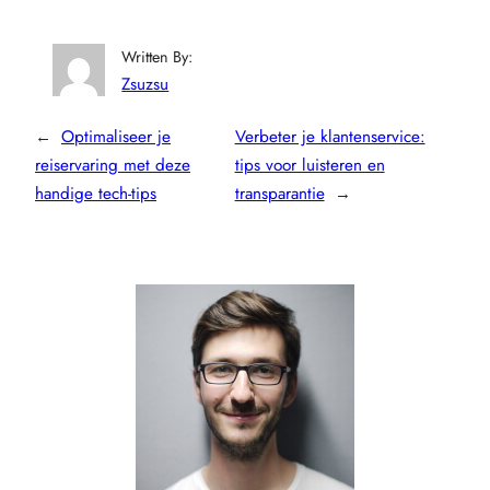
Written By:
Zsuzsu
←
Optimaliseer je
Verbeter je klantenservice:
reiservaring met deze
tips voor luisteren en
handige tech-tips
transparantie
→