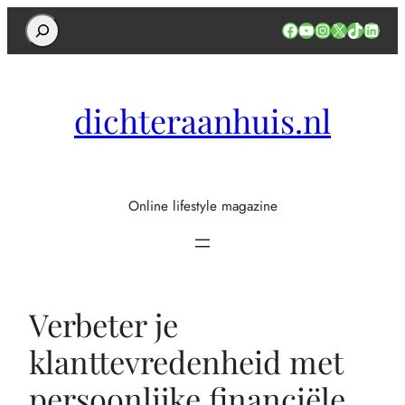
Search
Facebook
YouTube
Instagram
X
TikTok
Linked
dichteraanhuis.nl
Online lifestyle magazine
Verbeter je
klanttevredenheid met
persoonlijke financiële