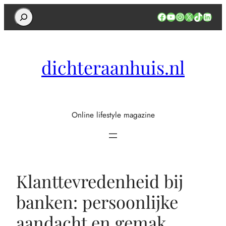
Search
Facebook
YouTube
Instagram
X
TikTok
Linked
dichteraanhuis.nl
Online lifestyle magazine
Klanttevredenheid bij
banken: persoonlijke
aandacht en gemak