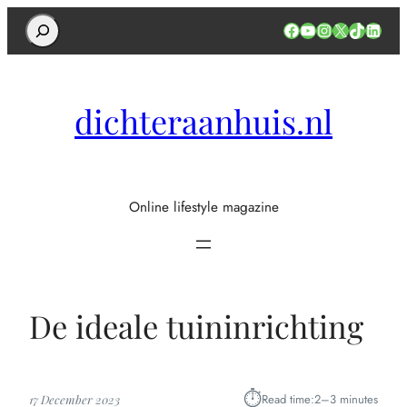
Search
Facebook
YouTube
Instagram
X
TikTok
Linked
dichteraanhuis.nl
Online lifestyle magazine
De ideale tuininrichting
⏱︎
Read time:
2–3 minutes
17 December 2023