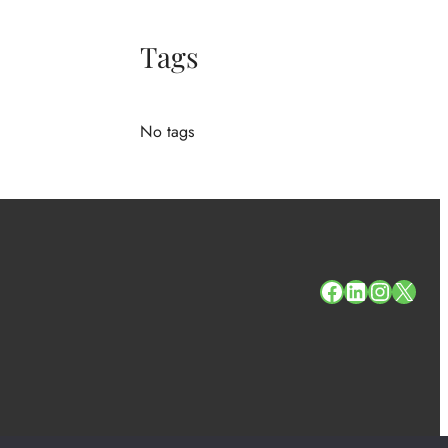
Tags
No tags
#
#
#
#