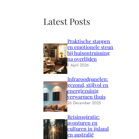
Latest Posts
Praktische stappen
en emotionele steun
bij huisontruiming
na overlijden
1 April 2026
Infraroodpanelen:
gezond, stijlvol en
energiezuinig
verwarmen thuis
26 December 2025
Reisinspiratie:
avonturen en
culturen in ijsland
en australië